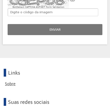
BotDetect CAPTCHA ASP.NET Form Validation
ENVIAR
Links
Sobre
Suas redes sociais